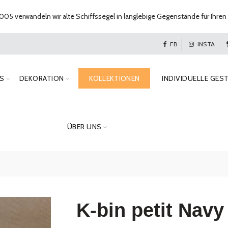
005 verwandeln wir alte Schiffssegel in langlebige Gegenstände für Ihren 
FB
INSTA
S
DEKORATION
KOLLEKTIONEN
INDIVIDUELLE GES
ÜBER UNS
K-bin petit Navy