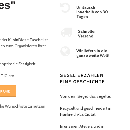
es"
Umtausch
innerhalb von 30
Tagen
Schneller
Versand
t der
K-bin
Diese Tasche ist
fach zum Organisieren Ihrer
Wir liefern in die
ganze weite Welt!
 optimale Festigkeit
SEGEL ERZÄHLEN
x T10 cm
EINE GESCHICHTE
NKORB
Von dem Segel, das segelte.
die Wunschliste zu nutzen
Recycelt und geschneidert in
Frankreich-La Ciotat.
In unseren Ateliers und in