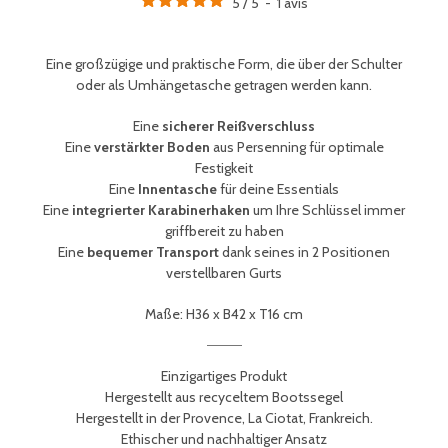
5
/
5
-
1
avis
Eine großzügige und praktische Form, die über der Schulter
oder als Umhängetasche getragen werden kann.
Eine
sicherer Reißverschluss
Eine
verstärkter Boden
aus Persenning für optimale
Festigkeit
Eine
Innentasche
für deine Essentials
Eine
integrierter Karabinerhaken
um Ihre Schlüssel immer
griffbereit zu haben
Eine
bequemer Transport
dank seines in 2 Positionen
verstellbaren Gurts
Maße:
H36 x B42 x T16 cm
Einzigartiges Produkt
Hergestellt aus recyceltem Bootssegel
Hergestellt in der Provence, La Ciotat, Frankreich.
Ethischer und nachhaltiger Ansatz