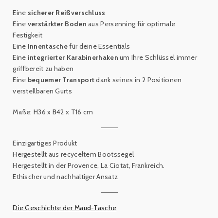
Eine
sicherer Reißverschluss
Eine
verstärkter Boden
aus Persenning für optimale
Festigkeit
Eine
Innentasche
für deine Essentials
Eine
integrierter Karabinerhaken
um Ihre Schlüssel immer
griffbereit zu haben
Eine
bequemer Transport
dank seines in 2 Positionen
verstellbaren Gurts
Maße:
H36 x B42 x T16 cm
Einzigartiges Produkt
Hergestellt aus recyceltem Bootssegel
Hergestellt in der Provence, La Ciotat, Frankreich.
Ethischer und nachhaltiger Ansatz
Die Geschichte der Maud-Tasche