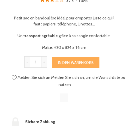
3
/
5
-
1
avis
Petit sac en bandoulière idéal pour emporter juste ce qu’il
faut : papiers, téléphone, lunettes...
Un
transport agréable
grâce à sa sangle confortable.
Maße: H20 x B24 x T6 cm
IN DEN WARENKORB
Melden Sie sich an
Melden Sie sich an, um die Wunschliste zu
nutzen
Sichere Zahlung