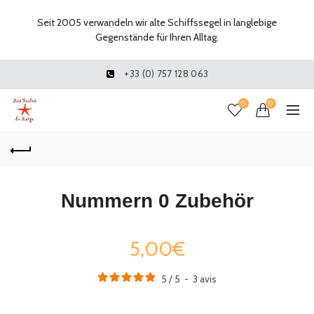
Seit 2005 verwandeln wir alte Schiffssegel in langlebige
Gegenstände für Ihren Alltag.
+33 (0) 757 128 063
0
0
Nummern 0 Zubehör
5,00€
5
/
5
-
3
avis