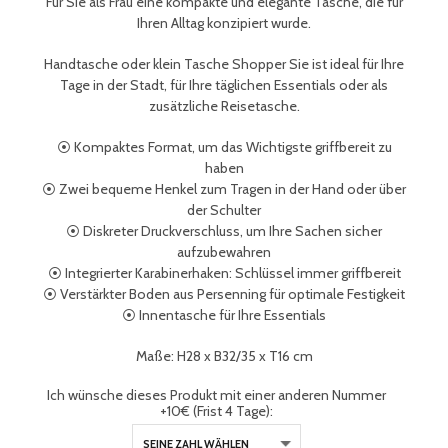
Für Sie als Frau eine kompakte und elegante Tasche, die für
Ihren Alltag konzipiert wurde.
Handtasche oder klein Tasche Shopper Sie ist ideal für Ihre
Tage in der Stadt, für Ihre täglichen Essentials oder als
zusätzliche Reisetasche.
⦿ Kompaktes Format, um das Wichtigste griffbereit zu
haben
⦿ Zwei bequeme Henkel zum Tragen in der Hand oder über
der Schulter
⦿ Diskreter Druckverschluss, um Ihre Sachen sicher
aufzubewahren
⦿ Integrierter Karabinerhaken: Schlüssel immer griffbereit
⦿ Verstärkter Boden aus Persenning für optimale Festigkeit
⦿ Innentasche für Ihre Essentials
Maße: H28 x B32/35 x T16 cm
Ich wünsche dieses Produkt mit einer anderen Nummer
+10€ (Frist 4 Tage):