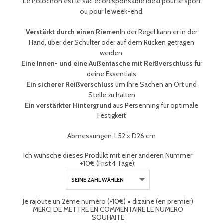
Le Polochon est le sac écoresponsable idéal pour le sport
ou pour le week-end.
Verstärkt durch einen Riemen
In der Regel kann er in der
Hand, über der Schulter oder auf dem Rücken getragen
werden.
Eine Innen- und eine Außentasche mit Reißverschluss
für
deine Essentials
Ein sicherer Reißverschluss
um Ihre Sachen an Ort und
Stelle zu halten
Ein verstärkter Hintergrund
aus Persenning für optimale
Festigkeit
Abmessungen: L52 x D26 cm
Ich wünsche dieses Produkt mit einer anderen Nummer
+10€ (Frist 4 Tage):
Je rajoute un 2ème numéro (+10€) = dizaine (en premier)
MERCI DE METTRE EN COMMENTAIRE LE NUMERO
SOUHAITE