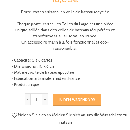
Porte
-
cartes artisanal en voile de bateau recyclée
Chaque
porte
-
cartes
Les
Toiles
du
Large
est une pièce
unique
,
taillée dans des voiles de bateaux récupérées et
transformées
à
La
Ciotat
,
en
France
.
Un
accessoire marin à la fois fonctionnel
et éco
-
responsable
.
•
Capacité
:
5
à
6
cartes
•
Dimensions
:
10
x
6
cm
•
Matière
:
voile de bateau upcyclée
•
Fabrication
artisanale
,
made
in
France
•
Produit
unique
IN DEN WARENKORB
Melden Sie sich an
Melden Sie sich an, um die Wunschliste zu
nutzen