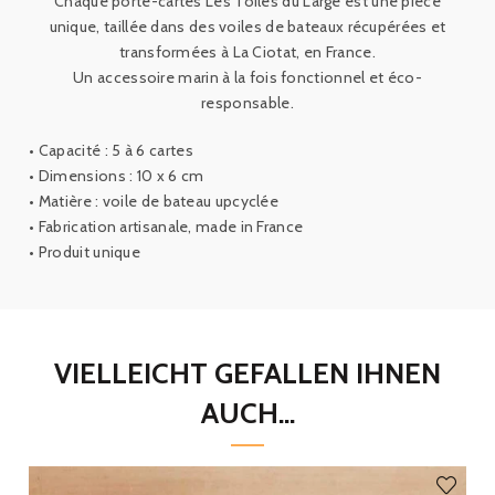
Chaque
porte
-
cartes
Les
Toiles
du
Large
est une pièce
unique
,
taillée dans des voiles de bateaux récupérées et
transformées
à
La
Ciotat
,
en
France
.
Un
accessoire marin à la fois fonctionnel
et éco
-
responsable
.
•
Capacité
:
5
à
6
cartes
•
Dimensions
:
10
x
6
cm
•
Matière
:
voile de bateau upcyclée
•
Fabrication
artisanale
,
made
in
France
•
Produit
unique
VIELLEICHT GEFALLEN IHNEN
AUCH...