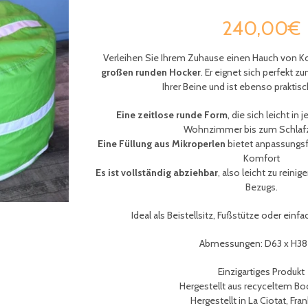
240,00€
Verleihen Sie Ihrem Zuhause einen Hauch von K
großen runden Hocker
. Er eignet sich perfekt 
Ihrer Beine und ist ebenso praktisch
Eine zeitlose runde Form
, die sich leicht i
Wohnzimmer bis zum Schla
Eine Füllung aus Mikroperlen
bietet anpassungs
Komfort
Es ist vollständig abziehbar
, also leicht zu rein
Bezugs.
Ideal als Beistellsitz, Fußstütze oder ein
Abmessungen: D63 x H3
Einzigartiges Produkt
Hergestellt aus recyceltem Bo
Hergestellt in La Ciotat, Fra