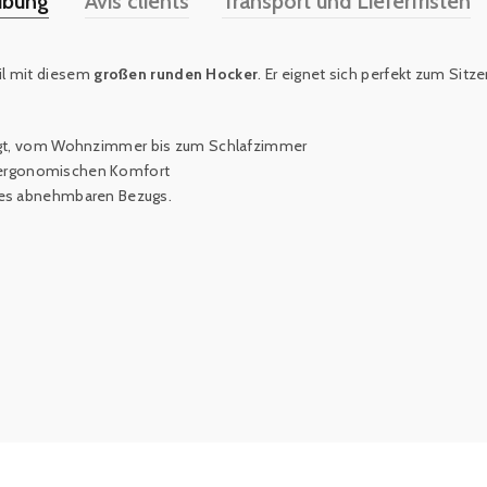
ibung
Avis clients
Transport und Lieferfristen
il mit diesem
großen runden Hocker
. Er eignet sich perfekt zum Sit
nfügt, vom Wohnzimmer bis zum Schlafzimmer
 ergonomischen Komfort
eines abnehmbaren Bezugs.