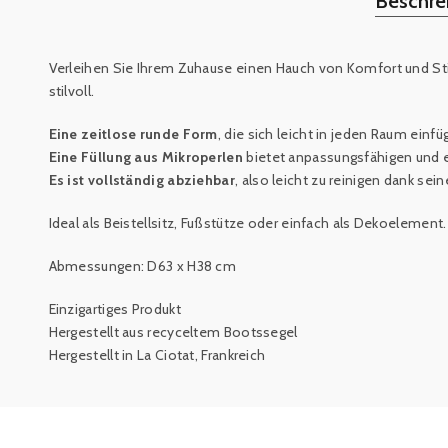
Beschre
Verleihen Sie Ihrem Zuhause einen Hauch von Komfort und St
stilvoll.
Eine zeitlose runde Form
, die sich leicht in jeden Raum ei
Eine Füllung aus Mikroperlen
bietet anpassungsfähigen und
Es ist vollständig abziehbar
, also leicht zu reinigen dank s
Ideal als Beistellsitz, Fußstütze oder einfach als Dekoelement.
Abmessungen: D63 x H38 cm
Einzigartiges Produkt
Hergestellt aus recyceltem Bootssegel
Hergestellt in La Ciotat, Frankreich