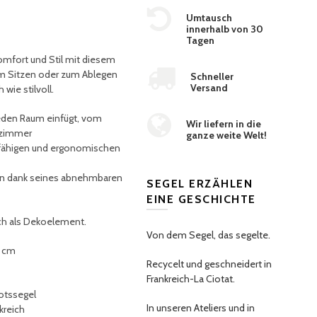
Umtausch
innerhalb von 30
Tagen
omfort und Stil mit diesem
zum Sitzen oder zum Ablegen
Schneller
Versand
 wie stilvoll.
n jeden Raum einfügt, vom
Wir liefern in die
fzimmer
ganze weite Welt!
fähigen und ergonomischen
igen dank seines abnehmbaren
SEGEL ERZÄHLEN
EINE GESCHICHTE
fach als Dekoelement.
Von dem Segel, das segelte.
8 cm
Recycelt und geschneidert in
Frankreich-La Ciotat.
otssegel
In unseren Ateliers und in
nkreich