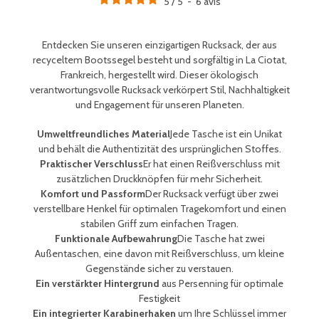
5
/
5
-
6
avis
Entdecken Sie unseren einzigartigen Rucksack, der aus
recyceltem Bootssegel besteht und sorgfältig in La Ciotat,
Frankreich, hergestellt wird. Dieser ökologisch
verantwortungsvolle Rucksack verkörpert Stil, Nachhaltigkeit
und Engagement für unseren Planeten.
Umweltfreundliches Material
Jede Tasche ist ein Unikat
und behält die Authentizität des ursprünglichen Stoffes.
Praktischer Verschluss
Er hat einen Reißverschluss mit
zusätzlichen Druckknöpfen für mehr Sicherheit.
Komfort und Passform
Der Rucksack verfügt über zwei
verstellbare Henkel für optimalen Tragekomfort und einen
stabilen Griff zum einfachen Tragen.
Funktionale Aufbewahrung
Die Tasche hat zwei
Außentaschen, eine davon mit Reißverschluss, um kleine
Gegenstände sicher zu verstauen.
Ein verstärkter Hintergrund
aus Persenning für optimale
Festigkeit
Ein integrierter Karabinerhaken
um Ihre Schlüssel immer