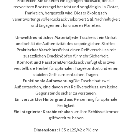
Entdecken Sie unseren einzigartigen Rucksack, der aus
recyceltem Bootssegel besteht und sorgfältig in La Ciotat,
Frankreich, hergestellt wird. Dieser ökologisch
verantwortungsvolle Rucksack verkörpert Stil, Nachhaltigkeit
und Engagement für unseren Planeten.
Umweltfreundliches Material
Jede Tasche ist ein Unikat
und behält die Authentizität des ursprünglichen Stoffes.
Praktischer Verschluss
Er hat einen Reißverschluss mit
zusätzlichen Druckknöpfen für mehr Sicherheit.
Komfort und Passform
Der Rucksack verfügt über zwei
verstellbare Henkel für optimalen Tragekomfort und einen
stabilen Griff zum einfachen Tragen.
Funktionale Aufbewahrung
Die Tasche hat zwei
Außentaschen, eine davon mit Reißverschluss, um kleine
Gegenstände sicher zu verstauen.
Ein verstärkter Hintergrund
aus Persenning für optimale
Festigkeit
Ein integrierter Karabinerhaken
um Ihre Schlüssel immer
griffbereit zu haben
Dimensions
:
H35 x L25/42 x P16 cm