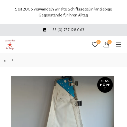
Seit 2005 verwandeln wir alte Schiffssegel in langlebige
Gegenstände für Ihren Alltag.
+33 (0) 757 128 063
0
0
ERSC
HÖPF
T