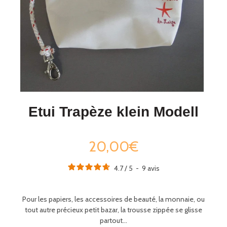
Etui Trapèze klein Modell
20,00€
4.7
/
5
-
9
avis
Pour les papiers, les accessoires de beauté, la monnaie, ou
tout autre précieux petit bazar, la trousse zippée se glisse
partout…