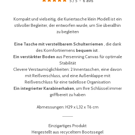
5
/
5
-
6
avis
Kompakt und vielseitig, die Kuriertasche klein Modell
ist ein
stilvoller Begleiter, der entworfen wurde, um Sie überallhin
zu begleiten
Eine Tasche mit verstellbarem Schulterriemen
, die dank
des Komfortriemens
bequem ist
.
Ein verstärkter Boden
aus Persenning Canvas für optimale
Stabilität
Clevere Verstaumöglichkeiten: 2 Innentaschen, eine davon
mit Reißverschluss, und eine Außenklappe mit
Reißverschluss für eine tadellose Organisation
Ein integrierter Karabinerhaken
, um Ihre Schlüssel immer
griffbereit zu haben
Abmessungen: H29 x L32 x T6 cm
Einzigartiges Produkt
Hergestellt aus recyceltem Bootssegel