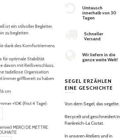
Umtausch
innerhalb von 30
Tagen
ell
ist ein stilvoller Begleiter,
in zu begleiten
Schneller
Versand
die dank des Komfortriemens
Wir liefern in die
für optimale Stabilität
ganze weite Welt!
ne davon mit Reißverschluss,
ne tadellose Organisation
el immer griffbereit zu haben
SEGEL ERZÄHLEN
EINE GESCHICHTE
 T6 cm
mmer +10€ (Frist 4 Tage):
Von dem Segel, das segelte.
Recycelt und geschneidert in
Frankreich-La Ciotat.
premier) MERCI DE METTRE
OUHAITE
In unseren Ateliers und in