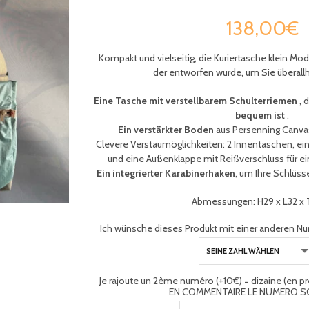
138,00€
Kompakt und vielseitig, die Kuriertasche klein Mod
der entworfen wurde, um Sie überallh
Eine Tasche mit verstellbarem Schulterriemen
, 
bequem ist
.
Ein verstärkter Boden
aus Persenning Canvas 
Clevere Verstaumöglichkeiten: 2 Innentaschen, ei
und eine Außenklappe mit Reißverschluss für ei
Ein integrierter Karabinerhaken
, um Ihre Schlüss
Abmessungen: H29 x L32 x
Ich wünsche dieses Produkt mit einer anderen Nu
Je rajoute un 2ème numéro (+10€) = dizaine (en 
EN COMMENTAIRE LE NUMERO S