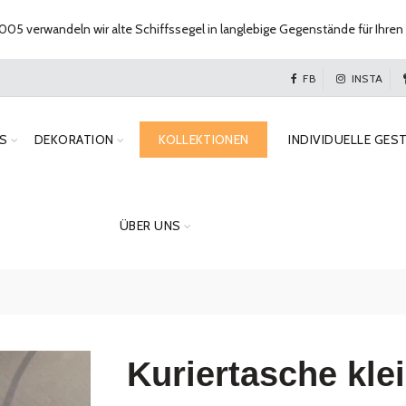
005 verwandeln wir alte Schiffssegel in langlebige Gegenstände für Ihren 
FB
INSTA
S
DEKORATION
KOLLEKTIONEN
INDIVIDUELLE GES
ÜBER UNS
Kuriertasche kle