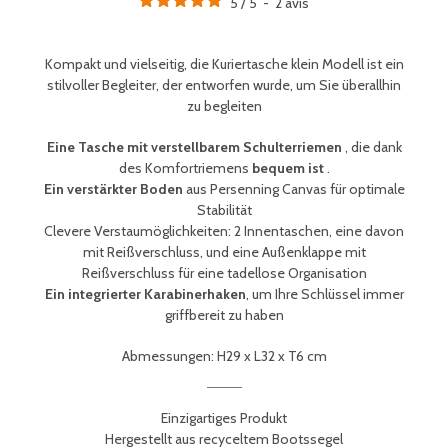
5
/
5
-
2
avis
Kompakt und vielseitig, die Kuriertasche klein Modell
ist ein
stilvoller Begleiter, der entworfen wurde, um Sie überallhin
zu begleiten
Eine Tasche mit verstellbarem Schulterriemen
, die dank
des Komfortriemens
bequem ist
.
Ein verstärkter Boden
aus Persenning Canvas für optimale
Stabilität
Clevere Verstaumöglichkeiten: 2 Innentaschen, eine davon
mit Reißverschluss, und eine Außenklappe mit
Reißverschluss für eine tadellose Organisation
Ein integrierter Karabinerhaken
, um Ihre Schlüssel immer
griffbereit zu haben
Abmessungen: H29 x L32 x T6 cm
Einzigartiges Produkt
Hergestellt aus recyceltem Bootssegel