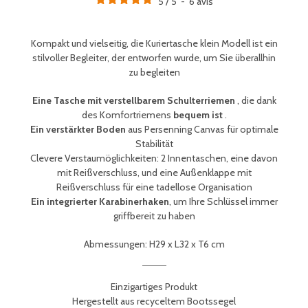
5
/
5
-
6
avis
Kompakt und vielseitig, die Kuriertasche klein Modell
ist ein
stilvoller Begleiter, der entworfen wurde, um Sie überallhin
zu begleiten
Eine Tasche mit verstellbarem Schulterriemen
, die dank
des Komfortriemens
bequem ist
.
Ein verstärkter Boden
aus Persenning Canvas für optimale
Stabilität
Clevere Verstaumöglichkeiten: 2 Innentaschen, eine davon
mit Reißverschluss, und eine Außenklappe mit
Reißverschluss für eine tadellose Organisation
Ein integrierter Karabinerhaken
, um Ihre Schlüssel immer
griffbereit zu haben
Abmessungen: H29 x L32 x T6 cm
Einzigartiges Produkt
Hergestellt aus recyceltem Bootssegel