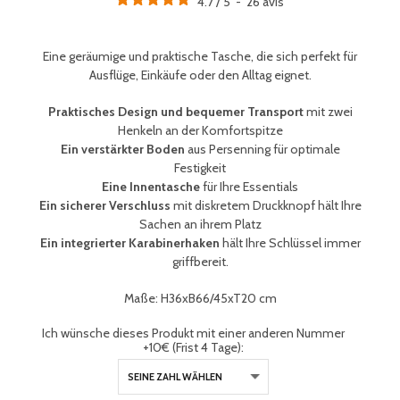
4.7
/
5
-
26
avis
Eine geräumige und praktische Tasche, die sich perfekt für
Ausflüge, Einkäufe oder den Alltag eignet.
Praktisches Design und bequemer Transport
mit zwei
Henkeln an der Komfortspitze
Ein verstärkter Boden
aus Persenning für optimale
Festigkeit
Eine Innentasche
für Ihre Essentials
Ein sicherer Verschluss
mit diskretem Druckknopf hält Ihre
Sachen an ihrem Platz
Ein integrierter Karabinerhaken
hält Ihre
Schlüssel immer
griffbereit
.
Maße: H36xB66/45xT20 cm
Ich wünsche dieses Produkt mit einer anderen Nummer
+10€ (Frist 4 Tage):