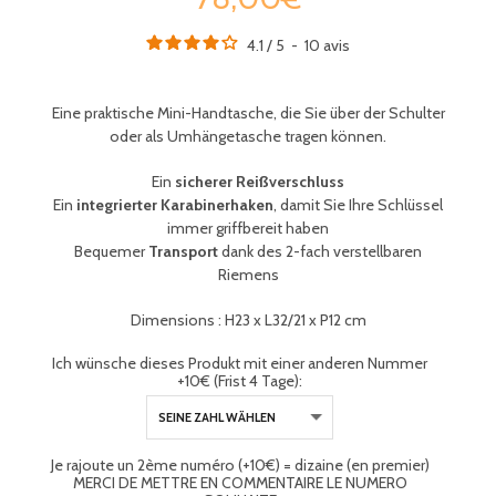
4.1
/
5
-
10
avis
Eine praktische Mini-Handtasche, die Sie über der Schulter
oder als Umhängetasche tragen können.
Ein
sicherer Reißverschluss
Ein
integrierter Karabinerhaken
, damit Sie Ihre Schlüssel
immer griffbereit haben
Bequemer
Transport
dank des 2-fach verstellbaren
Riemens
Dimensions :
H23 x L32/21 x P12 cm
Ich wünsche dieses Produkt mit einer anderen Nummer
+10€ (Frist 4 Tage):
Je rajoute un 2ème numéro (+10€) = dizaine (en premier)
MERCI DE METTRE EN COMMENTAIRE LE NUMERO