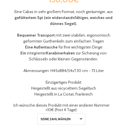
Eine Cabas in sehr großem Format, noch geräumiger,
aus
gefüttertem Spi (ein widerstandsfähiges, weiches und
dünnes Segel).
Bequemer Transport
mit zwei stabilen, ergonomisch
geformten Gurthenkeln zum einfachen Tragen
Eine Außentasche
für Ihre wichtigsten Dinge
Ein
integrierter
Karabinerhaken
zur Sicherung von
Schlüsseln oder kleinen Gegenständen
.
Abmessungen: H45xB84/54xT30 cm - 73 Liter
Einzigartiges Produkt
Hergestellt aus recyceltem Segeltuch
Hergestellt in La Ciotat, Frankreich
Ich wünsche dieses Produkt mit einer anderen Nummer
+10€ (Frist 4 Tage):