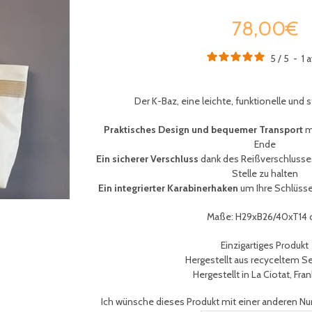
78,00€
5
/
5
-
1
a
Der K-Baz, eine leichte, funktionelle und 
Praktisches Design und bequemer Transport
m
Ende
Ein sicherer Verschluss
dank des Reißverschlusses
Stelle zu halten
Ein integrierter Karabinerhaken
um Ihre Schlüsse
Maße: H29xB26/40xT14
Einzigartiges Produkt
Hergestellt aus recyceltem S
Hergestellt in La Ciotat, Fra
Ich wünsche dieses Produkt mit einer anderen Nu