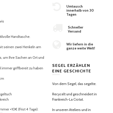
Umtausch
innerhalb von 30
Tagen
vis
Schneller
Versand
stilvolle Handtasche.
Wir liefern in die
it seinen zwei Henkeln am
ganze weite Welt!
, um Ihre Sachen an Ort und
SEGEL ERZÄHLEN
l immer griffbereit zu haben
EINE GESCHICHTE
 cm
Von dem Segel, das segelte.
egeltuch
Recycelt und geschneidert in
nkreich
Frankreich-La Ciotat.
mmer +10€ (Frist 4 Tage):
In unseren Ateliers und in