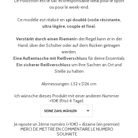
Le Polochon est le sac écoresponsable idéal pour le sport
ou pour le week-end.
Ce modèle est réalisé en
spi doublé (voile résistante,
ultra légère, souple et fine
).
Verstärkt durch einen Riemen
In der Regel kann er in der
Hand, über der Schulter oder auf dem Rücken getragen
werden.
Eine Außentasche mit Reißverschluss
für deine Essentials
Ein sicherer Reißverschluss
um Ihre Sachen an Ort und
Stelle zu halten
Abmessungen: L52 x D26 cm
Ich wünsche dieses Produkt mit einer anderen Nummer
+10€ (Frist 4 Tage):
Je rajoute un 2ème numéro (+10€) = dizaine (en premier)
MERCI DE METTRE EN COMMENTAIRE LE NUMERO
SOUHAITE