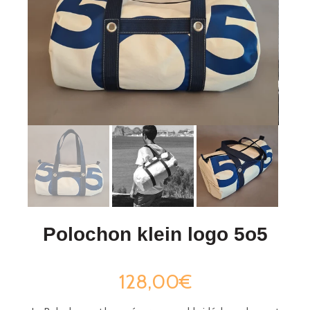
Polochon klein logo 5o5
128,00€